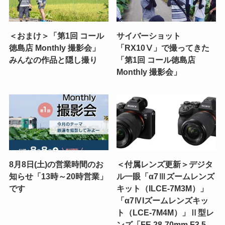
＜おまけ＞「第1回 コール
サイバーショット
徳島店 Monthly 撮影会」
「RX10Ⅴ」で撮ってきた
みんなの作品と隠し撮り
「第1回 コール徳島店
Monthly 撮影会」
8月8日(土)の営業時間のお
＜付属レンズ更新＞デジタ
知らせ「13時～20時営業」
ル一眼「α7Ⅲズームレンズ
です
キット（ILCE-7M3M）」
「α7ⅣIズームレンズキッ
ト（LCE-7M4M）」Ⅱ型レ
ンズ「FE 28-70mm F3.5-