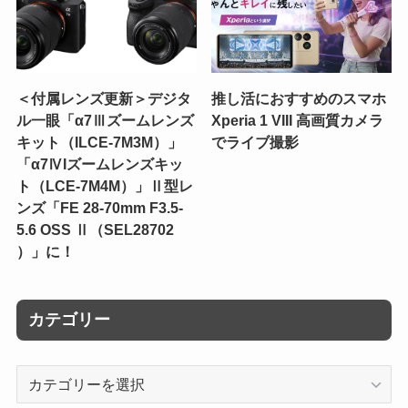
＜付属レンズ更新＞デジタ
推し活におすすめのスマホ
ル一眼「α7Ⅲズームレンズ
Xperia 1 VIII 高画質カメラ
キット（ILCE-7M3M）」
でライブ撮影
「α7ⅣIズームレンズキッ
ト（LCE-7M4M）」Ⅱ型レ
ンズ「FE 28-70mm F3.5-
5.6 OSS Ⅱ（SEL28702
）」に！
カテゴリー
カ
テ