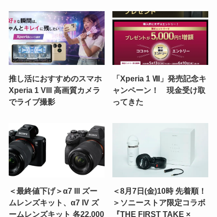
推し活におすすめのスマホ
「Xperia 1 Ⅷ」発売記念キ
Xperia 1 VIII 高画質カメラ
ャンペーン！ 現金受け取
でライブ撮影
ってきた
＜最終値下げ＞α7 III ズー
＜8月7日(金)10時 先着順！
ムレンズキット、α7 IV ズ
＞ソニーストア限定コラボ
ームレンズキット 各22,000
『THE FIRST TAKE ×