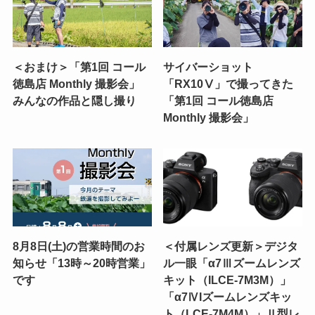
＜おまけ＞「第1回 コール
サイバーショット
徳島店 Monthly 撮影会」
「RX10Ⅴ」で撮ってきた
みんなの作品と隠し撮り
「第1回 コール徳島店
Monthly 撮影会」
8月8日(土)の営業時間のお
＜付属レンズ更新＞デジタ
知らせ「13時～20時営業」
ル一眼「α7Ⅲズームレンズ
です
キット（ILCE-7M3M）」
「α7ⅣIズームレンズキッ
ト（LCE-7M4M）」Ⅱ型レ