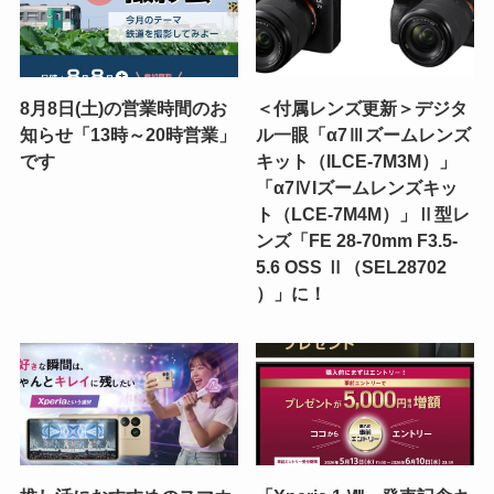
8月8日(土)の営業時間のお
＜付属レンズ更新＞デジタ
知らせ「13時～20時営業」
ル一眼「α7Ⅲズームレンズ
です
キット（ILCE-7M3M）」
「α7ⅣIズームレンズキッ
ト（LCE-7M4M）」Ⅱ型レ
ンズ「FE 28-70mm F3.5-
5.6 OSS Ⅱ（SEL28702
）」に！