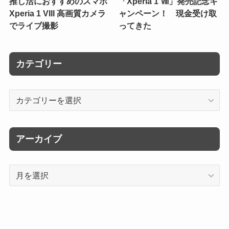
推し活におすすめのスマホ
「Xperia 1 Ⅷ」発売記念キ
Xperia 1 VIII 高画質カメラ
ャンペーン！ 現金受け取
でライブ撮影
ってきた
カテゴリー
カ
テ
ゴ
リ
アーカイブ
ー
ア
ー
カ
イ
ブ