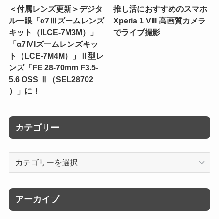
＜付属レンズ更新＞デジタ
推し活におすすめのスマホ
ル一眼「α7Ⅲズームレンズ
Xperia 1 VIII 高画質カメラ
キット（ILCE-7M3M）」
でライブ撮影
「α7ⅣIズームレンズキッ
ト（LCE-7M4M）」Ⅱ型レ
ンズ「FE 28-70mm F3.5-
5.6 OSS Ⅱ（SEL28702
）」に！
カテゴリー
カ
テ
ゴ
リ
アーカイブ
ー