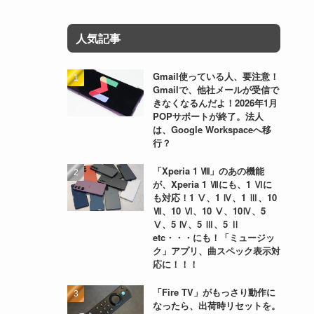
人気記事
Gmail使っている人、要注意！
Gmailで、他社メールが受信で
きなくなるんだよ！2026年1月
POPサポートが終了。法人
は、Google Workspaceへ移
行？
「Xperia 1 Ⅷ」のあの機能
が、Xperia 1 Ⅶにも、1 Ⅵに
も対応！1 Ⅴ、1 Ⅳ、1 Ⅲ、10
Ⅶ、10 Ⅵ、10 Ⅴ、10Ⅳ、5
Ⅴ、5 Ⅳ、5 Ⅲ、5 Ⅱ
etc・・・にも！「ミュージッ
ク」アプリ、曲スペック表示対
応に！！！
「Fire TV」がもっさり動作に
なったら、出荷時リセットを。