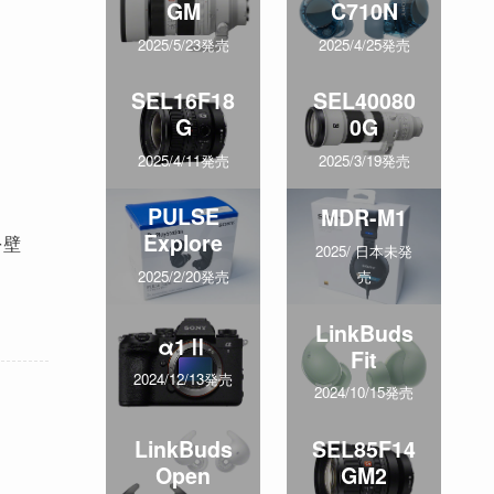
GM
C710N
2025/5/23発売
2025/4/25発売
SEL16F18
SEL40080
G
0G
2025/4/11発売
2025/3/19発売
PULSE
MDR-M1
Explore
を壁
2025/ 日本未発
売
2025/2/20発売
LinkBuds
α1Ⅱ
Fit
2024/12/13発売
2024/10/15発売
LinkBuds
SEL85F14
Open
GM2