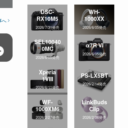
DSC-
WH-
RX10M5
1000XX
事へ
2026/7/31発売
2026/6/05発売
SEL10040
α7R VI
0MC
2026/6/05発売
2026/6/05発売
Xperia
PS-LX5BT
1VIII
2026/2/14発売
2026/6/11発売
WF-
LinkBuds
1000XM6
Clip
2026/2/27発売
2026/2/06発売