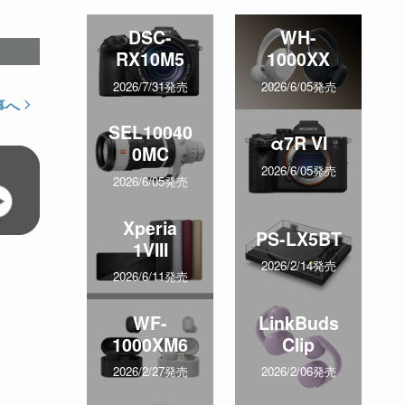
DSC-
WH-
RX10M5
1000XX
2026/7/31発売
2026/6/05発売
事へ
SEL10040
α7R VI
0MC
2026/6/05発売
2026/6/05発売
Xperia
PS-LX5BT
1VIII
2026/2/14発売
2026/6/11発売
WF-
LinkBuds
1000XM6
Clip
2026/2/27発売
2026/2/06発売