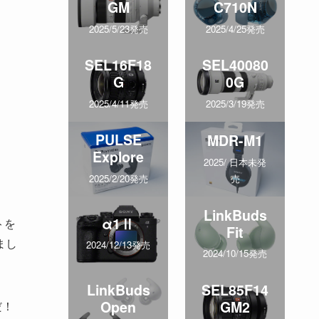
GM
C710N
2025/5/23発売
2025/4/25発売
SEL16F18
SEL40080
G
0G
2025/4/11発売
2025/3/19発売
PULSE
MDR-M1
Explore
2025/ 日本未発
売
2025/2/20発売
LinkBuds
α1Ⅱ
トを
Fit
まし
2024/12/13発売
2024/10/15発売
LinkBuds
SEL85F14
Open
GM2
だ！