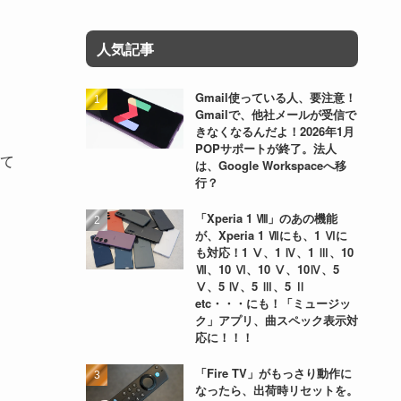
人気記事
Gmail使っている人、要注意！
Gmailで、他社メールが受信で
きなくなるんだよ！2026年1月
POPサポートが終了。法人
して
は、Google Workspaceへ移
行？
「Xperia 1 Ⅷ」のあの機能
が、Xperia 1 Ⅶにも、1 Ⅵに
も対応！1 Ⅴ、1 Ⅳ、1 Ⅲ、10
Ⅶ、10 Ⅵ、10 Ⅴ、10Ⅳ、5
Ⅴ、5 Ⅳ、5 Ⅲ、5 Ⅱ
etc・・・にも！「ミュージッ
ク」アプリ、曲スペック表示対
応に！！！
「Fire TV」がもっさり動作に
なったら、出荷時リセットを。