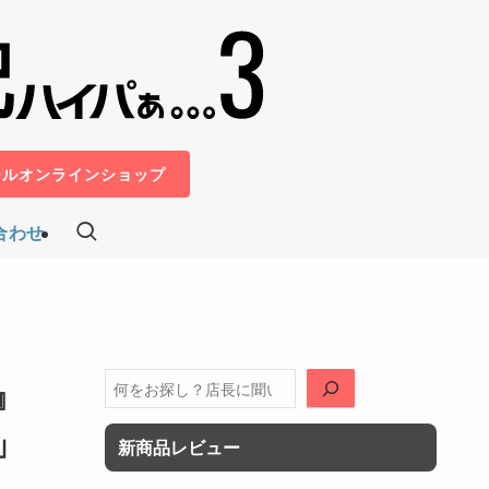
ールオンラインショップ
合わせ
』
検
索
」
新商品レビュー