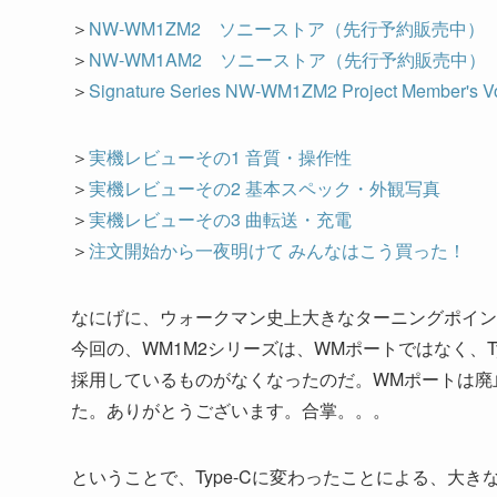
＞
NW-WM1ZM2 ソニーストア（先行予約販売中）
＞
NW-WM1AM2 ソニーストア（先行予約販売中）
＞
Signature Series NW-WM1ZM2 Project Member's V
＞
実機レビューその1 音質・操作性
＞
実機レビューその2 基本スペック・外観写真
＞
実機レビューその3 曲転送・充電
＞
注文開始から一夜明けて みんなはこう買った！
なにげに、ウォークマン史上大きなターニングポイン
今回の、WM1M2シリーズは、WMポートではなく、T
採用しているものがなくなったのだ。WMポートは廃
た。ありがとうございます。合掌。。。
ということで、Type-Cに変わったことによる、大