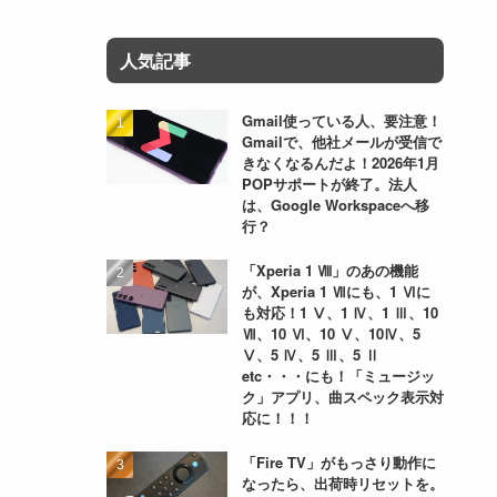
人気記事
Gmail使っている人、要注意！
Gmailで、他社メールが受信で
きなくなるんだよ！2026年1月
POPサポートが終了。法人
は、Google Workspaceへ移
行？
「Xperia 1 Ⅷ」のあの機能
が、Xperia 1 Ⅶにも、1 Ⅵに
も対応！1 Ⅴ、1 Ⅳ、1 Ⅲ、10
Ⅶ、10 Ⅵ、10 Ⅴ、10Ⅳ、5
Ⅴ、5 Ⅳ、5 Ⅲ、5 Ⅱ
etc・・・にも！「ミュージッ
ク」アプリ、曲スペック表示対
応に！！！
「Fire TV」がもっさり動作に
なったら、出荷時リセットを。