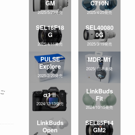
GM
C710N
2025/5/23発売
2025/4/25発売
SEL16F18
SEL40080
G
0G
2025/4/11発売
2025/3/19発売
PULSE
MDR-M1
Explore
2025/ 日本未発
売
2025/2/20発売
LinkBuds
ご
α1Ⅱ
Fit
2024/12/13発売
2024/10/15発売
LinkBuds
SEL85F14
Open
GM2