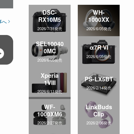
DSC-
WH-
RX10M5
1000XX
事へ
2026/7/31発売
2026/6/05発売
SEL10040
α7R VI
0MC
2026/6/05発売
2026/6/05発売
Xperia
PS-LX5BT
1VIII
2026/2/14発売
2026/6/11発売
WF-
LinkBuds
1000XM6
Clip
2026/2/27発売
2026/2/06発売