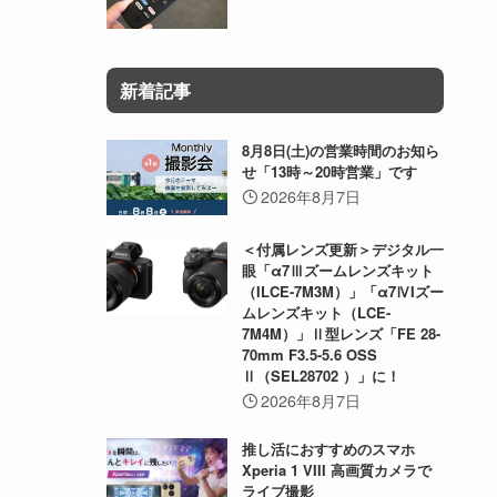
新着記事
8月8日(土)の営業時間のお知ら
せ「13時～20時営業」です
2026年8月7日
＜付属レンズ更新＞デジタル一
眼「α7Ⅲズームレンズキット
（ILCE-7M3M）」「α7ⅣIズー
ムレンズキット（LCE-
7M4M）」Ⅱ型レンズ「FE 28-
70mm F3.5-5.6 OSS
Ⅱ（SEL28702 ）」に！
2026年8月7日
推し活におすすめのスマホ
Xperia 1 VIII 高画質カメラで
ライブ撮影