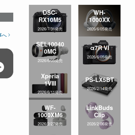
DSC-
WH-
RX10M5
1000XX
2026/7/31発売
2026/6/05発売
事へ
SEL10040
α7R VI
0MC
2026/6/05発売
2026/6/05発売
Xperia
PS-LX5BT
1VIII
2026/2/14発売
2026/6/11発売
WF-
LinkBuds
1000XM6
Clip
2026/2/27発売
2026/2/06発売