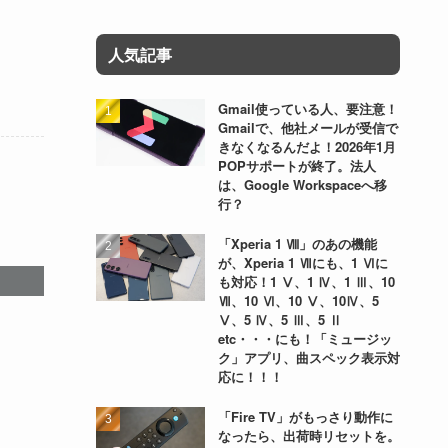
人気記事
Gmail使っている人、要注意！
Gmailで、他社メールが受信で
きなくなるんだよ！2026年1月
POPサポートが終了。法人
は、Google Workspaceへ移
行？
「Xperia 1 Ⅷ」のあの機能
が、Xperia 1 Ⅶにも、1 Ⅵに
も対応！1 Ⅴ、1 Ⅳ、1 Ⅲ、10
Ⅶ、10 Ⅵ、10 Ⅴ、10Ⅳ、5
Ⅴ、5 Ⅳ、5 Ⅲ、5 Ⅱ
etc・・・にも！「ミュージッ
ク」アプリ、曲スペック表示対
応に！！！
「Fire TV」がもっさり動作に
なったら、出荷時リセットを。