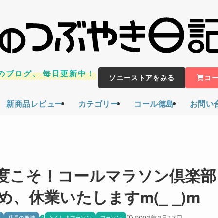
のブログ、
毎日更新中！
ソニーストアをみる
コ
新商品レビュー
カテゴリー
コール徳島
お問い
度こそ！コールマラソン倶楽部
、休業いたしますm(_ _)m
2023年3月17日
店長の趣味
とくしまマラソン
マラソン