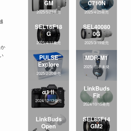
GM
C710N
2025/5/23発売
2025/4/25発売
越
SEL16F18
SEL40080
G
0G
2025/4/11発売
2025/3/19発売
いか
い
PULSE
MDR-M1
Explore
2025/ 日本未発
売
2025/2/20発売
LinkBuds
α1Ⅱ
Fit
2024/12/13発売
2024/10/15発売
LinkBuds
SEL85F14
Open
GM2