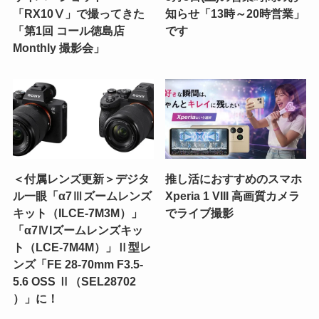
「RX10Ⅴ」で撮ってきた
知らせ「13時～20時営業」
「第1回 コール徳島店
です
Monthly 撮影会」
＜付属レンズ更新＞デジタ
推し活におすすめのスマホ
ル一眼「α7Ⅲズームレンズ
Xperia 1 VIII 高画質カメラ
キット（ILCE-7M3M）」
でライブ撮影
「α7ⅣIズームレンズキッ
ト（LCE-7M4M）」Ⅱ型レ
ンズ「FE 28-70mm F3.5-
5.6 OSS Ⅱ（SEL28702
）」に！