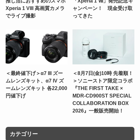
推し活におすすめのスマホ
「Xperia 1 Ⅷ」発売記念キ
Xperia 1 VIII 高画質カメラ
ャンペーン！ 現金受け取
でライブ撮影
ってきた
＜最終値下げ＞α7 III ズー
＜8月7日(金)10時 先着順！
ムレンズキット、α7 IV ズ
＞ソニーストア限定コラボ
ームレンズキット 各22,000
『THE FIRST TAKE ×
円値下げ
MDR-CD900ST SPECIAL
COLLABORATION BOX
2026』一般販売開始！
カテゴリー