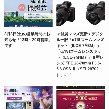
8月8日(土)の営業時間のお
＜付属レンズ更新＞デジタ
知らせ「13時～20時営業」
ル一眼「α7Ⅲズームレンズ
です
キット（ILCE-7M3M）」
「α7ⅣIズームレンズキッ
ト（LCE-7M4M）」Ⅱ型レ
ンズ「FE 28-70mm F3.5-
5.6 OSS Ⅱ（SEL28702
）」に！