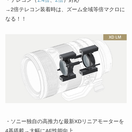
・テレコン（
1.4倍
、
2倍
）対応
→2倍テレコン装着時は、ズーム全域等倍マクロに
なる！！
・ソニー独自の高推力な最新XDリニアモーターを
4基搭載→大幅にAF性能向上