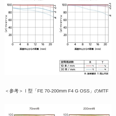
＜参考＞Ⅰ型「FE 70-200mm F4 G OSS」のMTF