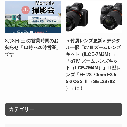
8月8日(土)の営業時間のお
＜付属レンズ更新＞デジタ
知らせ「13時～20時営業」
ル一眼「α7Ⅲズームレンズ
です
キット（ILCE-7M3M）」
「α7ⅣIズームレンズキッ
ト（LCE-7M4M）」Ⅱ型レ
ンズ「FE 28-70mm F3.5-
5.6 OSS Ⅱ（SEL28702
）」に！
カテゴリー
カ