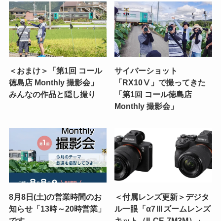
＜おまけ＞「第1回 コール
サイバーショット
徳島店 Monthly 撮影会」
「RX10Ⅴ」で撮ってきた
みんなの作品と隠し撮り
「第1回 コール徳島店
Monthly 撮影会」
8月8日(土)の営業時間のお
＜付属レンズ更新＞デジタ
知らせ「13時～20時営業」
ル一眼「α7Ⅲズームレンズ
です
キット（ILCE-7M3M）」