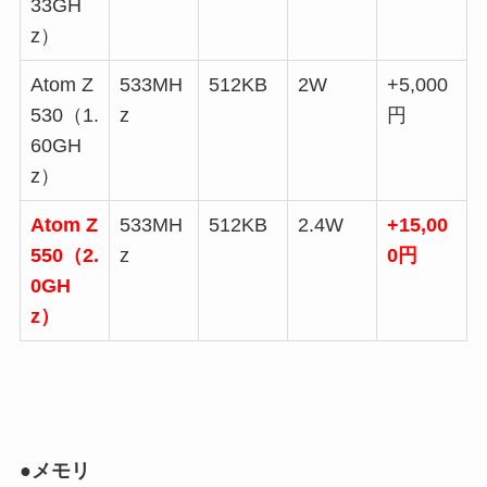
33GH
z）
Atom Z
533MH
512KB
2W
+5,000
530（1.
z
円
60GH
z）
Atom Z
533MH
512KB
2.4W
+15,00
550（2.
z
0円
0GH
z）
●メモリ