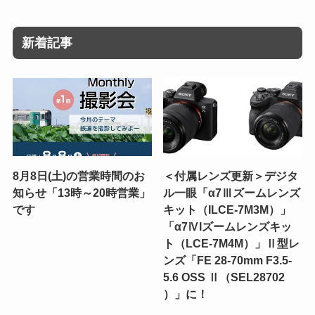
新着記事
8月8日(土)の営業時間のお
＜付属レンズ更新＞デジタ
知らせ「13時～20時営業」
ル一眼「α7Ⅲズームレンズ
です
キット（ILCE-7M3M）」
「α7ⅣIズームレンズキッ
ト（LCE-7M4M）」Ⅱ型レ
ンズ「FE 28-70mm F3.5-
5.6 OSS Ⅱ（SEL28702
）」に！