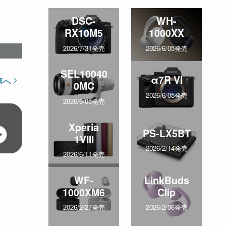
DSC-
WH-
RX10M5
1000XX
2026/7/31発売
2026/6/05発売
SEL10040
α7R VI
事へ
0MC
2026/6/05発売
2026/6/05発売
Xperia
PS-LX5BT
1VIII
2026/2/14発売
2026/6/11発売
WF-
LinkBuds
1000XM6
Clip
2026/2/27発売
2026/2/06発売