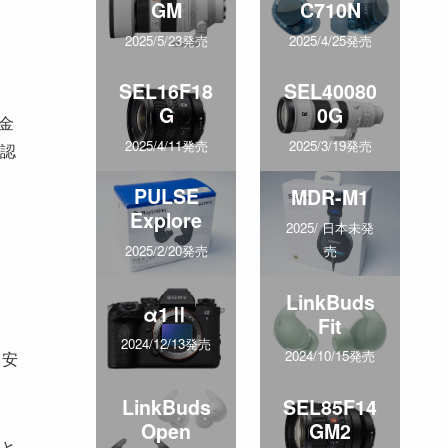
GM
C710N
2025/5/23発売
2025/4/25発売
SEL16F18
SEL40080
G
0G
金
2025/4/11発売
2025/3/19発売
認
PULSE
MDR-M1
Explore
2025/ 日本未発
売
2025/2/20発売
LinkBuds
α1Ⅱ
Fit
2024/12/13発売
2024/10/15発売
目安
LinkBuds
SEL85F14
Open
GM2
と