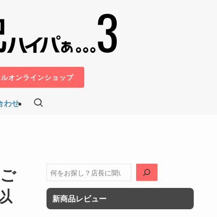
ールオンラインショップ
合わせ
アご
検
索
以
新商品レビュー