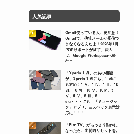
人気記事
Gmail使っている人、要注意！
Gmailで、他社メールが受信で
きなくなるんだよ！2026年1月
POPサポートが終了。法人
は、Google Workspaceへ移
行？
「Xperia 1 Ⅷ」のあの機能
が、Xperia 1 Ⅶにも、1 Ⅵに
も対応！1 Ⅴ、1 Ⅳ、1 Ⅲ、10
Ⅶ、10 Ⅵ、10 Ⅴ、10Ⅳ、5
Ⅴ、5 Ⅳ、5 Ⅲ、5 Ⅱ
etc・・・にも！「ミュージッ
ク」アプリ、曲スペック表示対
応に！！！
「Fire TV」がもっさり動作に
なったら、出荷時リセットを。