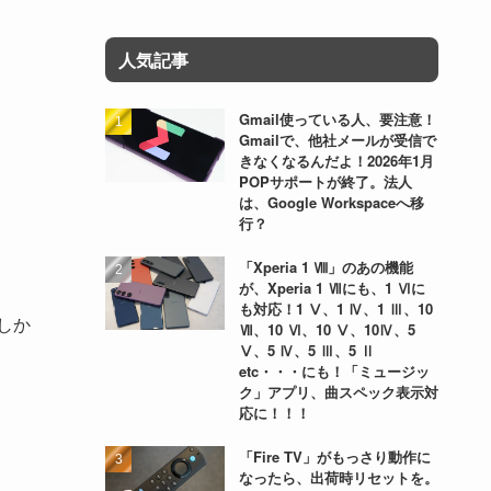
人気記事
Gmail使っている人、要注意！
Gmailで、他社メールが受信で
きなくなるんだよ！2026年1月
POPサポートが終了。法人
は、Google Workspaceへ移
行？
「Xperia 1 Ⅷ」のあの機能
が、Xperia 1 Ⅶにも、1 Ⅵに
も対応！1 Ⅴ、1 Ⅳ、1 Ⅲ、10
しか
Ⅶ、10 Ⅵ、10 Ⅴ、10Ⅳ、5
Ⅴ、5 Ⅳ、5 Ⅲ、5 Ⅱ
etc・・・にも！「ミュージッ
ク」アプリ、曲スペック表示対
応に！！！
「Fire TV」がもっさり動作に
なったら、出荷時リセットを。