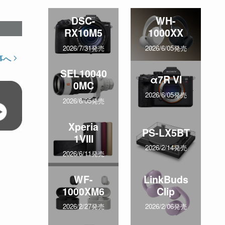
DSC-
WH-
RX10M5
1000XX
2026/7/31発売
2026/6/05発売
事へ
SEL10040
α7R VI
0MC
2026/6/05発売
2026/6/05発売
Xperia
PS-LX5BT
1VIII
2026/2/14発売
2026/6/11発売
WF-
LinkBuds
1000XM6
Clip
2026/2/27発売
2026/2/06発売