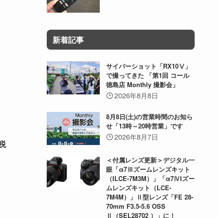
新着記事
サイバーショット「RX10Ⅴ」
で撮ってきた 「第1回 コール
徳島店 Monthly 撮影会」
2026年8月8日
8月8日(土)の営業時間のお知ら
せ「13時～20時営業」です
2026年8月7日
税
＜付属レンズ更新＞デジタル一
眼「α7Ⅲズームレンズキット
（ILCE-7M3M）」「α7ⅣIズー
ムレンズキット（LCE-
7M4M）」Ⅱ型レンズ「FE 28-
70mm F3.5-5.6 OSS
Ⅱ（SEL28702 ）」に！