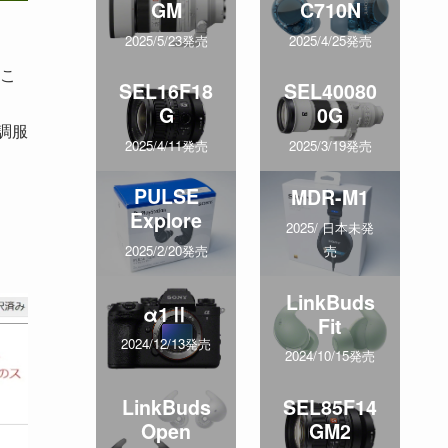
GM
C710N
2025/5/23発売
2025/4/25発売
こ
SEL16F18
SEL40080
G
0G
調服
2025/4/11発売
2025/3/19発売
PULSE
MDR-M1
Explore
2025/ 日本未発
売
2025/2/20発売
LinkBuds
α1Ⅱ
Fit
2024/12/13発売
2024/10/15発売
LinkBuds
SEL85F14
Open
GM2