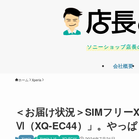
ソニーショップ店長
会社概要
ホーム
Xperia
＜お届け状況＞SIMフリーXpe
Ⅵ（XQ-EC44）」。や
2024年7月21日
Xperia
Xperia 1 Ⅵ
XQ-EC44