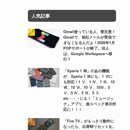
人気記事
Gmail使っている人、要注意！
Gmailで、他社メールが受信で
きなくなるんだよ！2026年1月
POPサポートが終了。法人
は、Google Workspaceへ移
行？
）
「Xperia 1 Ⅷ」のあの機能
が、Xperia 1 Ⅶにも、1 Ⅵに
も対応！1 Ⅴ、1 Ⅳ、1 Ⅲ、10
Ⅶ、10 Ⅵ、10 Ⅴ、10Ⅳ、5
Ⅴ、5 Ⅳ、5 Ⅲ、5 Ⅱ
etc・・・にも！「ミュージッ
ク」アプリ、曲スペック表示対
応に！！！
「Fire TV」がもっさり動作に
なったら、出荷時リセットを。