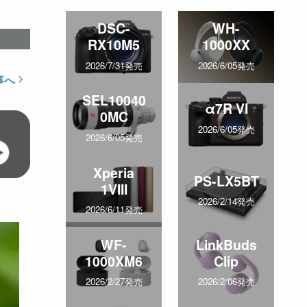
DSC-
WH-
RX10M5
1000XX
2026/7/31発売
2026/6/05発売
事へ
SEL10040
α7R VI
0MC
2026/6/05発売
2026/6/05発売
Xperia
PS-LX5BT
1VIII
2026/2/14発売
2026/6/11発売
WF-
LinkBuds
1000XM6
Clip
2026/2/27発売
2026/2/06発売