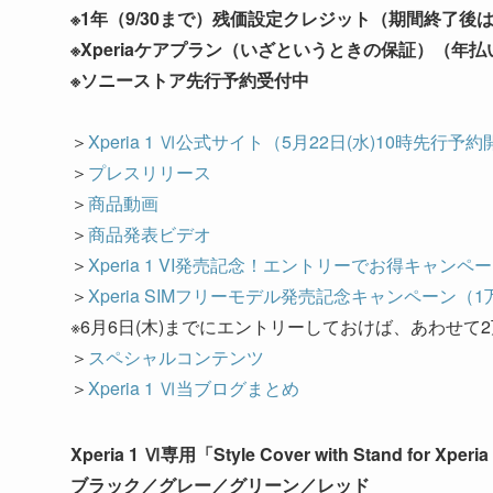
※1年（9/30まで）残価設定クレジット（期間終了後は
※Xperiaケアプラン（いざというときの保証）（年払い5,
※ソニーストア先行予約受付中
＞
Xperia 1 Ⅵ公
式サイト（5月22日(水)10時先行予約
＞
プレスリリース
＞
商品動画
＞
商品発表ビデオ
＞
Xperia 1 VI発売記念！エントリーでお得キャン
＞
Xperia SIMフリーモデル発売記念キャンペーン
※6月6日(木)までにエントリーしておけば、あわせて
＞
スペシャルコンテンツ
＞
Xperia 1 Ⅵ当ブログまとめ
Xperia 1 Ⅵ専用「Style Cover with Stand fo
ブラック／グレー／グリーン／レッド