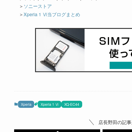
＞
ソニーストア
＞
Xperia 1 Ⅵ当ブログまとめ
Xperia
Xperia 1 Ⅵ
XQ-EC44
店長野田の記事