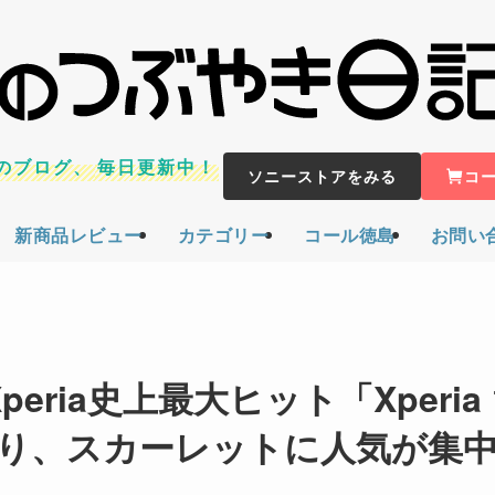
のブログ、
毎日更新中！
ソニーストアをみる
コ
新商品レビュー
カテゴリー
コール徳島
お問い
ria史上最大ヒット「Xperia 
っぱり、スカーレットに人気が集