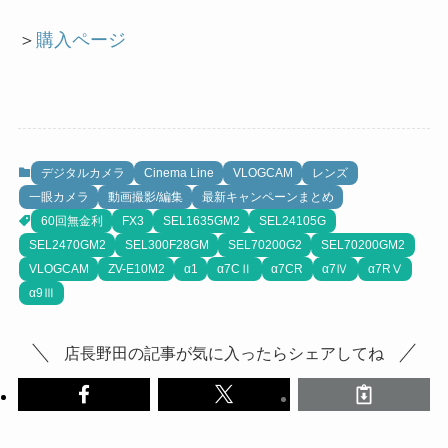
＞
購入ページ
デジタルカメラ
Cinema Line
VLOGCAM
レンズ
一眼カメラ
動画撮影/編集
最新キャンペーンまとめ
60回無金利
FX3
SEL1635GM2
SEL24105G
SEL2470GM2
SEL300F28GM
SEL70200G2
SEL70200GM2
VLOGCAM
ZV-E10M2
α1
α7CⅡ
α7CR
α7Ⅳ
α7RⅤ
α9Ⅲ
店長野田の記事が気に入ったらシェアしてね