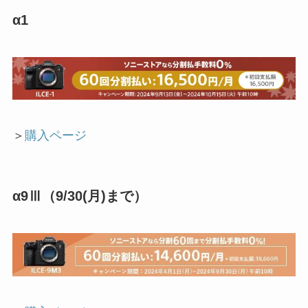
α1
＞
購入ページ
α9Ⅲ（9/30(月)まで）