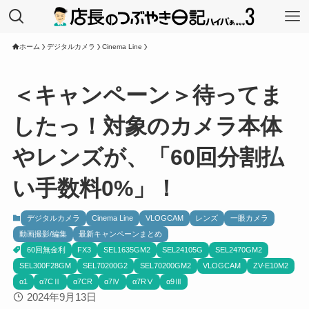
ホーム
デジタルカメラ
Cinema Line
＜キャンペーン＞待ってま
したっ！対象のカメラ本体
やレンズが、「60回分割払
い手数料0%」！
デジタルカメラ
Cinema Line
VLOGCAM
レンズ
一眼カメラ
動画撮影/編集
最新キャンペーンまとめ
60回無金利
FX3
SEL1635GM2
SEL24105G
SEL2470GM2
SEL300F28GM
SEL70200G2
SEL70200GM2
VLOGCAM
ZV-E10M2
α1
α7CⅡ
α7CR
α7Ⅳ
α7RⅤ
α9Ⅲ
2024年9月13日