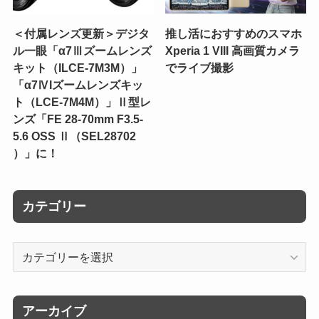
＜付属レンズ更新＞デジタ
推し活におすすめのスマホ
ル一眼「α7Ⅲズームレンズ
Xperia 1 VIII 高画質カメラ
キット（ILCE-7M3M）」
でライブ撮影
「α7ⅣIズームレンズキッ
ト（LCE-7M4M）」Ⅱ型レ
ンズ「FE 28-70mm F3.5-
5.6 OSS Ⅱ（SEL28702
）」に！
カテゴリー
カ
テ
ゴ
リ
アーカイブ