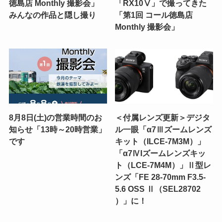
徳島店 Monthly 撮影会」
「RX10Ⅴ」で撮ってきた
みんなの作品と隠し撮り
「第1回 コール徳島店
Monthly 撮影会」
8月8日(土)の営業時間のお
＜付属レンズ更新＞デジタ
知らせ「13時～20時営業」
ル一眼「α7Ⅲズームレンズ
です
キット（ILCE-7M3M）」
「α7ⅣIズームレンズキッ
ト（LCE-7M4M）」Ⅱ型レ
ンズ「FE 28-70mm F3.5-
5.6 OSS Ⅱ（SEL28702
）」に！