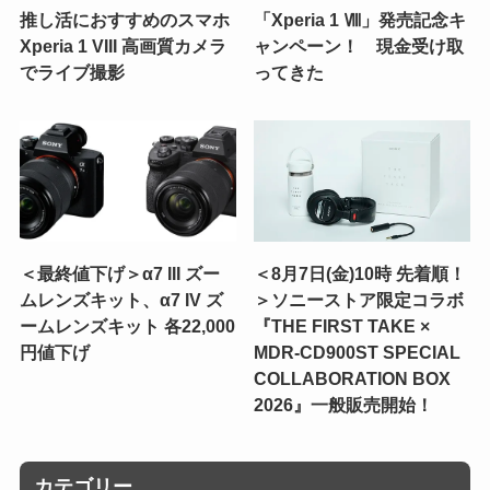
推し活におすすめのスマホ
「Xperia 1 Ⅷ」発売記念キ
Xperia 1 VIII 高画質カメラ
ャンペーン！ 現金受け取
でライブ撮影
ってきた
＜最終値下げ＞α7 III ズー
＜8月7日(金)10時 先着順！
ムレンズキット、α7 IV ズ
＞ソニーストア限定コラボ
ームレンズキット 各22,000
『THE FIRST TAKE ×
円値下げ
MDR-CD900ST SPECIAL
COLLABORATION BOX
2026』一般販売開始！
カテゴリー