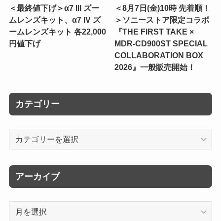
＜最終値下げ＞α7 III ズー
＜8月7日(金)10時 先着順！
ムレンズキット、α7 IV ズ
＞ソニーストア限定コラボ
ームレンズキット 各22,000
『THE FIRST TAKE ×
円値下げ
MDR-CD900ST SPECIAL
COLLABORATION BOX
2026』一般販売開始！
カテゴリー
カ
テ
ゴ
リ
アーカイブ
ー
ア
ー