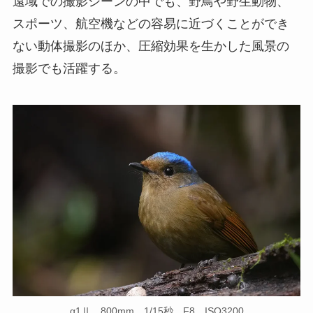
遠域での撮影シーンの中でも、野鳥や野生動物、
スポーツ、航空機などの容易に近づくことができ
ない動体撮影のほか、圧縮効果を生かした風景の
撮影でも活躍する。
α1Ⅱ 800mm 1/15秒 F8 ISO3200