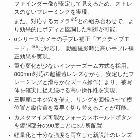
ファインダー像が安定して見えるため、ストレ
スのないフレーミングを実現。
※5
また、対応するカメラ
との組み合わせで、よ
り効果的にボディと協調した制御が可能。
αシリーズカメラの手ブレ補正「アクティブモ
※6
ード」
に対応し、動画撮影時に高い手ブレ補
正効果を実現。
重心変化が少ないインナーズーム方式を採用。
800mm対応の超望遠レンズながら、安定したフ
レーミングと滑らかなズーム操作により、被写
体を確実に捉え続ける高い操作性を実現。
三脚座にネジ穴を備え、リングを回転させて横
位置と縦位置を素早く切り替えることが可能。
カスタマイズ可能なフォーカスホールドボタン
を鏡胴部分の90度ごとに3カ所配置。
軽量化と十分な強度を両立した新設計のレンズ