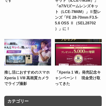
です
キット（ILCE-7M3M）」
「α7ⅣIズームレンズキッ
ト（LCE-7M4M）」Ⅱ型レ
ンズ「FE 28-70mm F3.5-
5.6 OSS Ⅱ（SEL28702
）」に！
推し活におすすめのスマホ
「Xperia 1 Ⅷ」発売記念キ
Xperia 1 VIII 高画質カメラ
ャンペーン！ 現金受け取
でライブ撮影
ってきた
カテゴリー