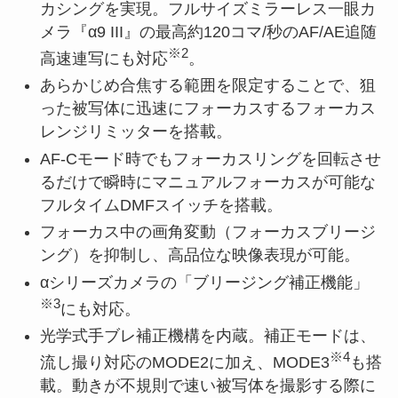
カシングを実現。フルサイズミラーレス一眼カ
メラ『α9 III』の最高約120コマ/秒のAF/AE追随
※2
高速連写にも対応
。
あらかじめ合焦する範囲を限定することで、狙
った被写体に迅速にフォーカスするフォーカス
レンジリミッターを搭載。
AF-Cモード時でもフォーカスリングを回転させ
るだけで瞬時にマニュアルフォーカスが可能な
フルタイムDMFスイッチを搭載。
フォーカス中の画角変動（フォーカスブリージ
ング）を抑制し、高品位な映像表現が可能。
αシリーズカメラの「ブリージング補正機能」
※3
にも対応。
光学式手ブレ補正機構を内蔵。補正モードは、
※4
流し撮り対応のMODE2に加え、MODE3
も搭
載。動きが不規則で速い被写体を撮影する際に