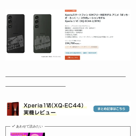
——————————————————————
———————————
あわせて読みたい