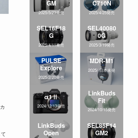
GM
C710N
2025/5/23発売
2025/4/25発売
SEL16F18
SEL40080
G
0G
2025/4/11発売
2025/3/19発売
PULSE
MDR-M1
Explore
2025/ 日本未発
売
2025/2/20発売
LinkBuds
α1Ⅱ
Fit
2024/12/13発売
カ
2024/10/15発売
LinkBuds
SEL85F14
Open
GM2
して