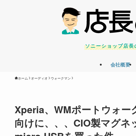
ソニーショップ店長
会社概要
ホーム
オーディオ
ウォークマン
Xperia、WMポートウ
向けに、、、CIO製マグネッ
micro USBを買った件