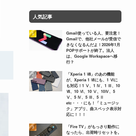
人気記事
Gmail使っている人、要注意！
Gmailで、他社メールが受信で
きなくなるんだよ！2026年1月
POPサポートが終了。法人
は、Google Workspaceへ移
行？
「Xperia 1 Ⅷ」のあの機能
が、Xperia 1 Ⅶにも、1 Ⅵに
も対応！1 Ⅴ、1 Ⅳ、1 Ⅲ、10
Ⅶ、10 Ⅵ、10 Ⅴ、10Ⅳ、5
Ⅴ、5 Ⅳ、5 Ⅲ、5 Ⅱ
etc・・・にも！「ミュージッ
ク」アプリ、曲スペック表示対
応に！！！
「Fire TV」がもっさり動作に
なったら、出荷時リセットを。