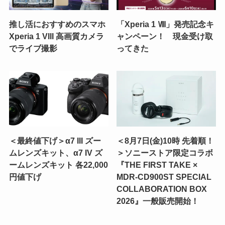
推し活におすすめのスマホ
「Xperia 1 Ⅷ」発売記念キ
Xperia 1 VIII 高画質カメラ
ャンペーン！ 現金受け取
でライブ撮影
ってきた
＜最終値下げ＞α7 III ズー
＜8月7日(金)10時 先着順！
ムレンズキット、α7 IV ズ
＞ソニーストア限定コラボ
ームレンズキット 各22,000
『THE FIRST TAKE ×
円値下げ
MDR-CD900ST SPECIAL
COLLABORATION BOX
2026』一般販売開始！