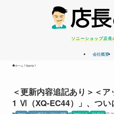
ソニーショップ店長
会社概要
ホーム
Xperia
＜更新内容追記あり＞＜アップ
1 Ⅵ（XQ-EC44）」、
2
Xperia
ソニー製品アップデート情報
Xperia 1 Ⅵ
XQ-EC44