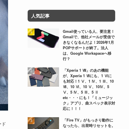
人気記事
Gmail使っている人、要注意！
Gmailで、他社メールが受信で
きなくなるんだよ！2026年1月
POPサポートが終了。法人
は、Google Workspaceへ移
行？
「Xperia 1 Ⅷ」のあの機能
が、Xperia 1 Ⅶにも、1 Ⅵに
も対応！1 Ⅴ、1 Ⅳ、1 Ⅲ、10
Ⅶ、10 Ⅵ、10 Ⅴ、10Ⅳ、5
Ⅴ、5 Ⅳ、5 Ⅲ、5 Ⅱ
etc・・・にも！「ミュージッ
ク」アプリ、曲スペック表示対
応に！！！
「Fire TV」がもっさり動作に
ード
なったら、出荷時リセットを。