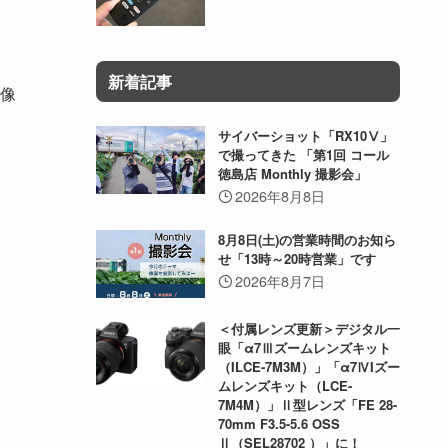
新着記事
像
サイバーショット「RX10Ⅴ」
で撮ってきた 「第1回 コール
徳島店 Monthly 撮影会」
2026年8月8日
8月8日(土)の営業時間のお知ら
せ「13時～20時営業」です
2026年8月7日
＜付属レンズ更新＞デジタル一
眼「α7Ⅲズームレンズキット
（ILCE-7M3M）」「α7ⅣIズー
ムレンズキット（LCE-
7M4M）」Ⅱ型レンズ「FE 28-
70mm F3.5-5.6 OSS
Ⅱ（SEL28702 ）」に！