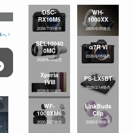
DSC-
WH-
RX10M5
1000XX
2026/7/31発売
2026/6/05発売
事へ
SEL10040
α7R VI
0MC
2026/6/05発売
2026/6/05発売
Xperia
PS-LX5BT
1VIII
2026/2/14発売
2026/6/11発売
WF-
LinkBuds
1000XM6
Clip
2026/2/27発売
2026/2/06発売