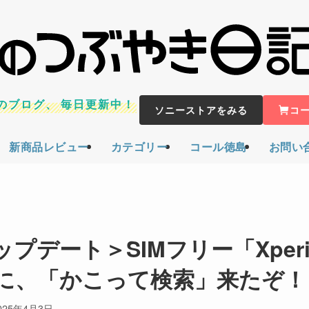
のブログ、
毎日更新中！
ソニーストアをみる
コ
新商品レビュー
カテゴリー
コール徳島
お問い
デート＞SIMフリー「Xperi
ついに、「かこって検索」来たぞ！
025年4月3日