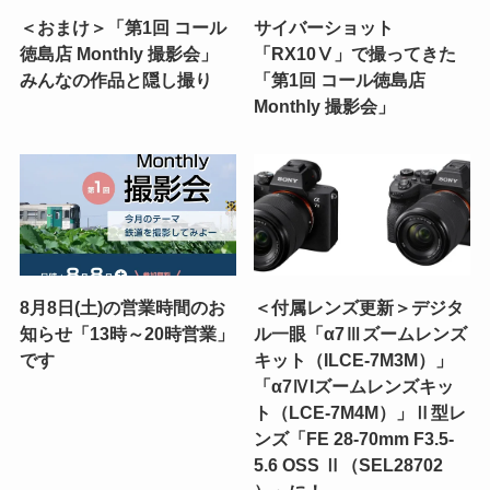
＜おまけ＞「第1回 コール
サイバーショット
徳島店 Monthly 撮影会」
「RX10Ⅴ」で撮ってきた
みんなの作品と隠し撮り
「第1回 コール徳島店
Monthly 撮影会」
8月8日(土)の営業時間のお
＜付属レンズ更新＞デジタ
知らせ「13時～20時営業」
ル一眼「α7Ⅲズームレンズ
です
キット（ILCE-7M3M）」
「α7ⅣIズームレンズキッ
ト（LCE-7M4M）」Ⅱ型レ
ンズ「FE 28-70mm F3.5-
5.6 OSS Ⅱ（SEL28702