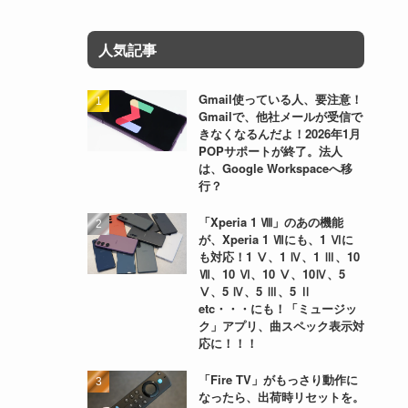
人気記事
Gmail使っている人、要注意！
Gmailで、他社メールが受信で
きなくなるんだよ！2026年1月
POPサポートが終了。法人
は、Google Workspaceへ移
行？
「Xperia 1 Ⅷ」のあの機能
が、Xperia 1 Ⅶにも、1 Ⅵに
も対応！1 Ⅴ、1 Ⅳ、1 Ⅲ、10
Ⅶ、10 Ⅵ、10 Ⅴ、10Ⅳ、5
Ⅴ、5 Ⅳ、5 Ⅲ、5 Ⅱ
etc・・・にも！「ミュージッ
ク」アプリ、曲スペック表示対
応に！！！
「Fire TV」がもっさり動作に
なったら、出荷時リセットを。