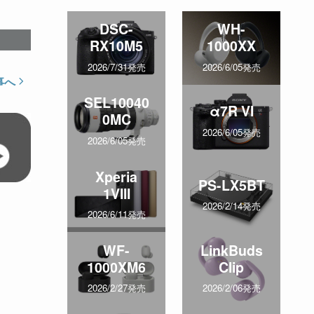
DSC-
WH-
RX10M5
1000XX
2026/7/31発売
2026/6/05発売
事へ
SEL10040
α7R VI
0MC
2026/6/05発売
2026/6/05発売
Xperia
PS-LX5BT
1VIII
2026/2/14発売
2026/6/11発売
WF-
LinkBuds
1000XM6
Clip
2026/2/27発売
2026/2/06発売