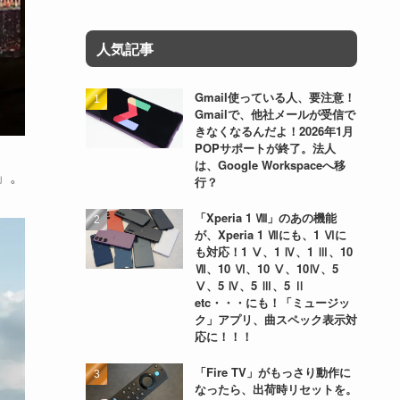
人気記事
Gmail使っている人、要注意！
Gmailで、他社メールが受信で
きなくなるんだよ！2026年1月
POPサポートが終了。法人
は、Google Workspaceへ移
0」。
行？
「Xperia 1 Ⅷ」のあの機能
が、Xperia 1 Ⅶにも、1 Ⅵに
も対応！1 Ⅴ、1 Ⅳ、1 Ⅲ、10
Ⅶ、10 Ⅵ、10 Ⅴ、10Ⅳ、5
Ⅴ、5 Ⅳ、5 Ⅲ、5 Ⅱ
etc・・・にも！「ミュージッ
ク」アプリ、曲スペック表示対
応に！！！
「Fire TV」がもっさり動作に
なったら、出荷時リセットを。