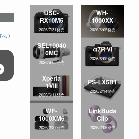
DSC-
WH-
RX10M5
1000XX
2026/7/31発売
2026/6/05発売
事へ
SEL10040
α7R VI
0MC
2026/6/05発売
2026/6/05発売
Xperia
PS-LX5BT
1VIII
2026/2/14発売
2026/6/11発売
WF-
LinkBuds
1000XM6
Clip
2026/2/27発売
2026/2/06発売