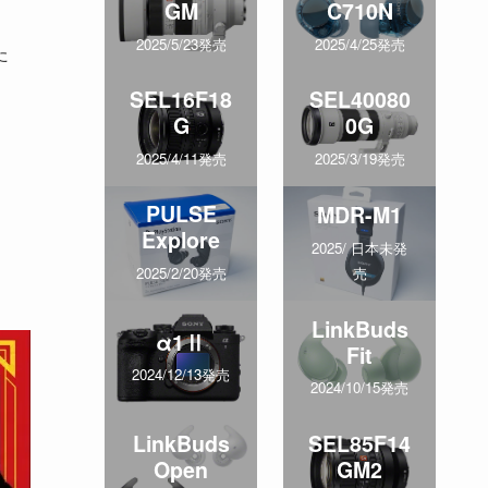
GM
C710N
2025/5/23発売
2025/4/25発売
た
SEL16F18
SEL40080
G
0G
2025/4/11発売
2025/3/19発売
PULSE
MDR-M1
Explore
2025/ 日本未発
売
2025/2/20発売
LinkBuds
α1Ⅱ
Fit
2024/12/13発売
2024/10/15発売
LinkBuds
SEL85F14
Open
GM2