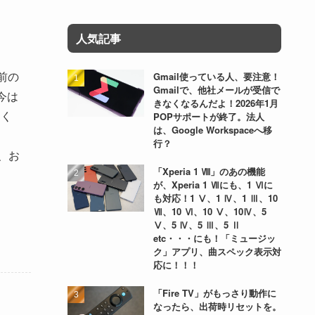
人気記事
前の
Gmail使っている人、要注意！
Gmailで、他社メールが受信で
今は
きなくなるんだよ！2026年1月
ンく
POPサポートが終了。法人
は、Google Workspaceへ移
行？
合、お
「Xperia 1 Ⅷ」のあの機能
が、Xperia 1 Ⅶにも、1 Ⅵに
も対応！1 Ⅴ、1 Ⅳ、1 Ⅲ、10
Ⅶ、10 Ⅵ、10 Ⅴ、10Ⅳ、5
Ⅴ、5 Ⅳ、5 Ⅲ、5 Ⅱ
etc・・・にも！「ミュージッ
ク」アプリ、曲スペック表示対
応に！！！
「Fire TV」がもっさり動作に
なったら、出荷時リセットを。