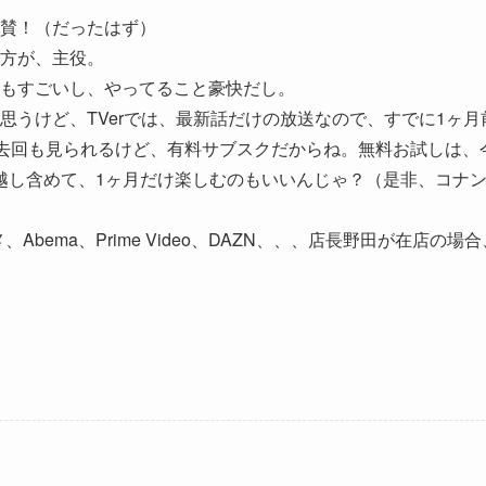
賛！（だったはず）
方が、主役。
もすごいし、やってること豪快だし。
うけど、TVerでは、最新話だけの放送なので、すでに1ヶ月
過去回も見られるけど、有料サブスクだからね。無料お試しは、
年越し含めて、1ヶ月だけ楽しむのもいいんじゃ？（是非、コナ
ニメ、Abema、Prime Video、DAZN、、、店長野田が在店の場