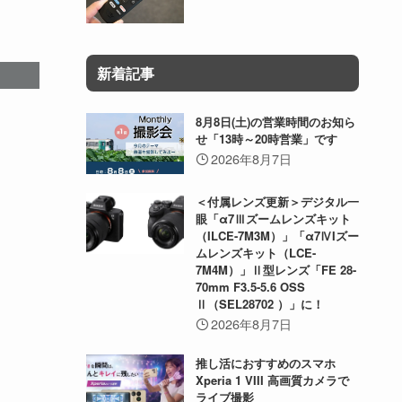
新着記事
8月8日(土)の営業時間のお知ら
せ「13時～20時営業」です
2026年8月7日
＜付属レンズ更新＞デジタル一
眼「α7Ⅲズームレンズキット
（ILCE-7M3M）」「α7ⅣIズー
ムレンズキット（LCE-
7M4M）」Ⅱ型レンズ「FE 28-
70mm F3.5-5.6 OSS
Ⅱ（SEL28702 ）」に！
2026年8月7日
推し活におすすめのスマホ
Xperia 1 VIII 高画質カメラで
ライブ撮影