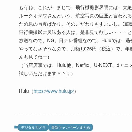
もうね、これが、まじで、飛行機撮影界隈には、大絶
ルークオザワさんという、航空写真の巨匠と言われる
ため息の写真ばかり。そのこだわりもすごいし、知識
飛行機撮影に興味ある人は、是非見て欲しい・・・と思
放送なので、NG。日テレ番組なので、Huluでは、
やってなさそうなので、月額1,026円（税込）で、
んも見てねー）
（当店店頭では、Hulu他、Netflix、U-NEXT、dア
試しいただけます＾＾；）
Hulu（
https://www.hulu.jp/
）
デジタルカメラ
最新キャンペーンまとめ