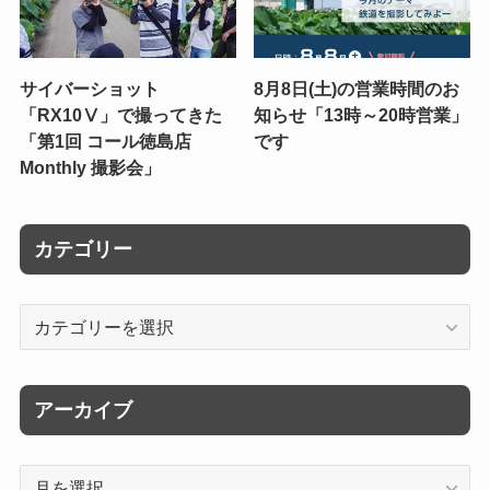
サイバーショット
8月8日(土)の営業時間のお
「RX10Ⅴ」で撮ってきた
知らせ「13時～20時営業」
「第1回 コール徳島店
です
Monthly 撮影会」
カテゴリー
カ
テ
ゴ
リ
アーカイブ
ー
ア