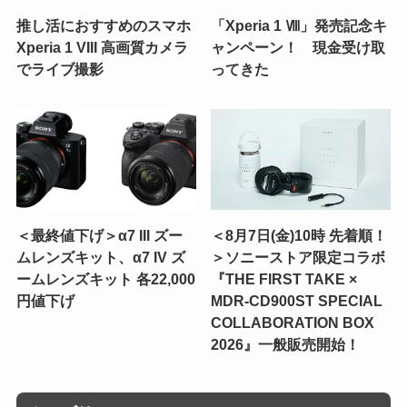
推し活におすすめのスマホ
「Xperia 1 Ⅷ」発売記念キ
Xperia 1 VIII 高画質カメラ
ャンペーン！ 現金受け取
でライブ撮影
ってきた
＜最終値下げ＞α7 III ズー
＜8月7日(金)10時 先着順！
ムレンズキット、α7 IV ズ
＞ソニーストア限定コラボ
ームレンズキット 各22,000
『THE FIRST TAKE ×
円値下げ
MDR-CD900ST SPECIAL
COLLABORATION BOX
2026』一般販売開始！