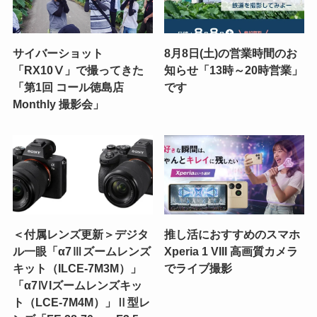
サイバーショット
8月8日(土)の営業時間のお
「RX10Ⅴ」で撮ってきた
知らせ「13時～20時営業」
「第1回 コール徳島店
です
Monthly 撮影会」
＜付属レンズ更新＞デジタ
推し活におすすめのスマホ
ル一眼「α7Ⅲズームレンズ
Xperia 1 VIII 高画質カメラ
キット（ILCE-7M3M）」
でライブ撮影
「α7ⅣIズームレンズキッ
ト（LCE-7M4M）」Ⅱ型レ