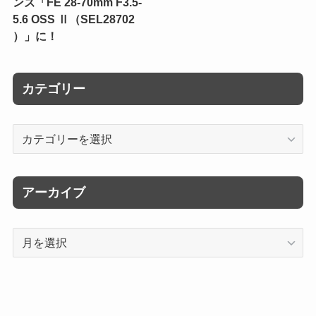
ンズ「FE 28-70mm F3.5-
5.6 OSS Ⅱ（SEL28702
）」に！
カテゴリー
カ
テ
ゴ
リ
アーカイブ
ー
ア
ー
カ
イ
ブ