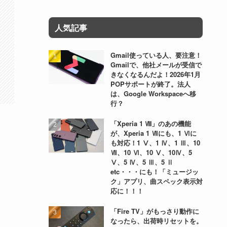
人気記事
Gmail使っている人、要注意！
Gmailで、他社メールが受信で
きなくなるんだよ！2026年1月
POPサポートが終了。法人
は、Google Workspaceへ移
行？
「Xperia 1 Ⅷ」のあの機能
が、Xperia 1 Ⅶにも、1 Ⅵに
も対応！1 Ⅴ、1 Ⅳ、1 Ⅲ、10
Ⅶ、10 Ⅵ、10 Ⅴ、10Ⅳ、5
Ⅴ、5 Ⅳ、5 Ⅲ、5 Ⅱ
etc・・・にも！「ミュージッ
ク」アプリ、曲スペック表示対
応に！！！
「Fire TV」がもっさり動作に
なったら、出荷時リセットを。