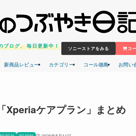
のブログ、
毎日更新中！
ソニーストアをみる
コ
新商品レビュー
カテゴリー
コール徳島
お問い
「Xperiaケアプラン」まとめ
2026年5月11日
XQ-EC44
XQ-FS44