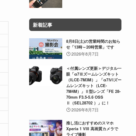
新着記事
8月8日(土)の営業時間のお知ら
せ「13時～20時営業」です
2026年8月7日
＜付属レンズ更新＞デジタル一
眼「α7Ⅲズームレンズキット
（ILCE-7M3M）」「α7ⅣIズー
ムレンズキット（LCE-
7M4M）」Ⅱ型レンズ「FE 28-
70mm F3.5-5.6 OSS
Ⅱ（SEL28702 ）」に！
2026年8月7日
推し活におすすめのスマホ
Xperia 1 VIII 高画質カメラで
ライブ撮影