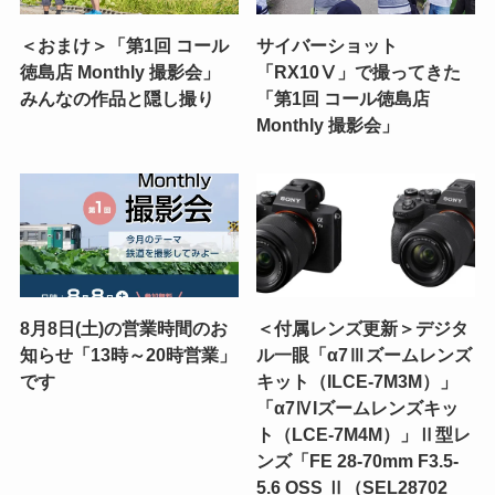
＜おまけ＞「第1回 コール
サイバーショット
徳島店 Monthly 撮影会」
「RX10Ⅴ」で撮ってきた
みんなの作品と隠し撮り
「第1回 コール徳島店
Monthly 撮影会」
8月8日(土)の営業時間のお
＜付属レンズ更新＞デジタ
知らせ「13時～20時営業」
ル一眼「α7Ⅲズームレンズ
です
キット（ILCE-7M3M）」
「α7ⅣIズームレンズキッ
ト（LCE-7M4M）」Ⅱ型レ
ンズ「FE 28-70mm F3.5-
5.6 OSS Ⅱ（SEL28702