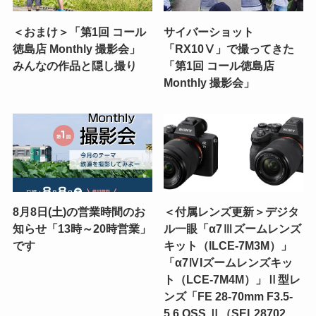
＜おまけ＞「第1回 コール
サイバーショット
徳島店 Monthly 撮影会」
「RX10Ⅴ」で撮ってきた
みんなの作品と隠し撮り
「第1回 コール徳島店
Monthly 撮影会」
8月8日(土)の営業時間のお
＜付属レンズ更新＞デジタ
知らせ「13時～20時営業」
ル一眼「α7Ⅲズームレンズ
です
キット（ILCE-7M3M）」
「α7ⅣIズームレンズキッ
ト（LCE-7M4M）」Ⅱ型レ
ンズ「FE 28-70mm F3.5-
5.6 OSS Ⅱ（SEL28702