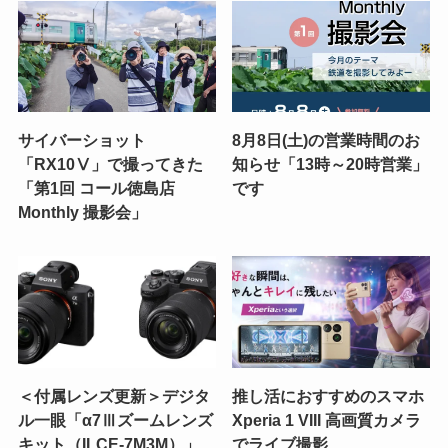
サイバーショット
8月8日(土)の営業時間のお
「RX10Ⅴ」で撮ってきた
知らせ「13時～20時営業」
「第1回 コール徳島店
です
Monthly 撮影会」
＜付属レンズ更新＞デジタ
推し活におすすめのスマホ
ル一眼「α7Ⅲズームレンズ
Xperia 1 VIII 高画質カメラ
キット（ILCE-7M3M）」
でライブ撮影