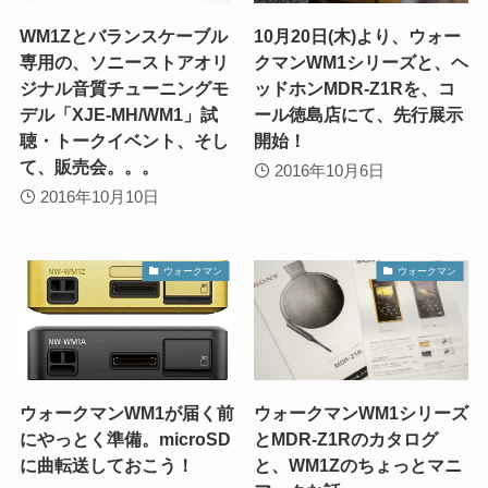
WM1Zとバランスケーブル
10月20日(木)より、ウォー
専用の、ソニーストアオリ
クマンWM1シリーズと、ヘ
ジナル音質チューニングモ
ッドホンMDR-Z1Rを、コ
デル「XJE-MH/WM1」試
ール徳島店にて、先行展示
聴・トークイベント、そし
開始！
て、販売会。。。
2016年10月6日
2016年10月10日
ウォークマン
ウォークマン
ウォークマンWM1が届く前
ウォークマンWM1シリーズ
にやっとく準備。microSD
とMDR-Z1Rのカタログ
に曲転送しておこう！
と、WM1Zのちょっとマニ