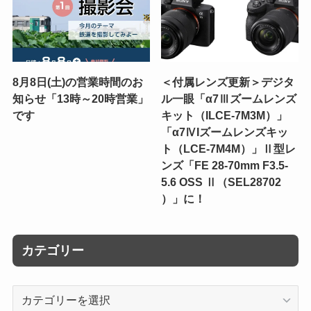
8月8日(土)の営業時間のお
＜付属レンズ更新＞デジタ
知らせ「13時～20時営業」
ル一眼「α7Ⅲズームレンズ
です
キット（ILCE-7M3M）」
「α7ⅣIズームレンズキッ
ト（LCE-7M4M）」Ⅱ型レ
ンズ「FE 28-70mm F3.5-
5.6 OSS Ⅱ（SEL28702
）」に！
カテゴリー
カ
テ