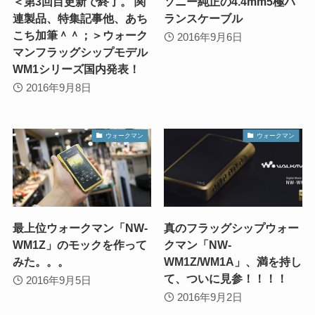
＜第3回目更新で終了。 関
ソニー純正の4.4mm5極バ
連製品、特集記事他、あち
ランスケーブル
こち加筆＾＾；＞ウォーク
2016年9月6日
マンフラッグシップモデル
WM1シリーズ国内発表！
2016年9月8日
ウォークマン
ウォークマン
最上位ウォークマン「NW-
真のフラッグシップウォー
WM1Z」のモックを作って
クマン「NW-
みた。。。
WM1Z/WM1A」、満を持し
て、ついに見参！！！！
2016年9月5日
2016年9月2日