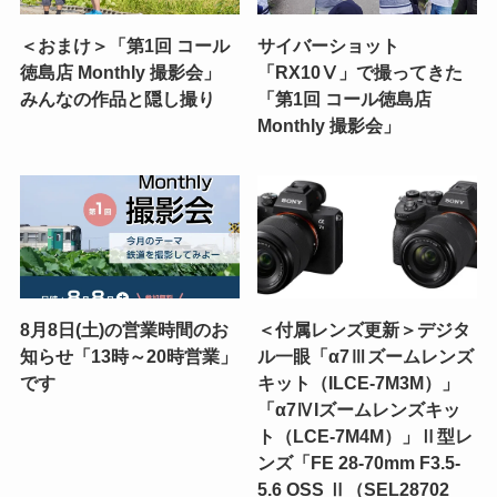
＜おまけ＞「第1回 コール
サイバーショット
徳島店 Monthly 撮影会」
「RX10Ⅴ」で撮ってきた
みんなの作品と隠し撮り
「第1回 コール徳島店
Monthly 撮影会」
8月8日(土)の営業時間のお
＜付属レンズ更新＞デジタ
知らせ「13時～20時営業」
ル一眼「α7Ⅲズームレンズ
です
キット（ILCE-7M3M）」
「α7ⅣIズームレンズキッ
ト（LCE-7M4M）」Ⅱ型レ
ンズ「FE 28-70mm F3.5-
5.6 OSS Ⅱ（SEL28702