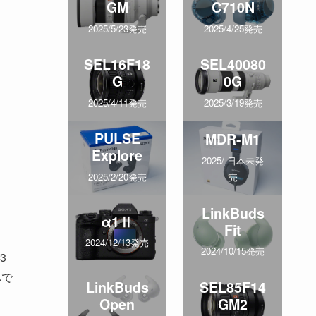
GM
C710N
2025/5/23発売
2025/4/25発売
SEL16F18
SEL40080
G
0G
2025/4/11発売
2025/3/19発売
PULSE
MDR-M1
Explore
2025/ 日本未発
売
2025/2/20発売
LinkBuds
α1Ⅱ
Fit
2024/12/13発売
2024/10/15発売
3
Aで
LinkBuds
SEL85F14
Open
GM2