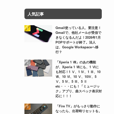
人気記事
Gmail使っている人、要注意！
Gmailで、他社メールが受信で
きなくなるんだよ！2026年1月
POPサポートが終了。法人
は、Google Workspaceへ移
行？
「Xperia 1 Ⅷ」のあの機能
が、Xperia 1 Ⅶにも、1 Ⅵに
も対応！1 Ⅴ、1 Ⅳ、1 Ⅲ、10
Ⅶ、10 Ⅵ、10 Ⅴ、10Ⅳ、5
Ⅴ、5 Ⅳ、5 Ⅲ、5 Ⅱ
etc・・・にも！「ミュージッ
ク」アプリ、曲スペック表示対
応に！！！
「Fire TV」がもっさり動作に
なったら、出荷時リセットを。