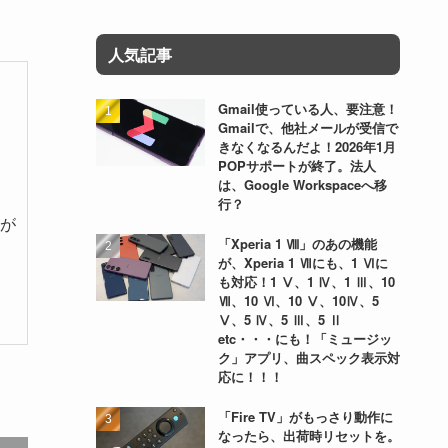
人気記事
Gmail使っている人、要注意！
Gmailで、他社メールが受信で
きなくなるんだよ！2026年1月
POPサポートが終了。法人
は、Google Workspaceへ移
行？
性が
「Xperia 1 Ⅷ」のあの機能
が、Xperia 1 Ⅶにも、1 Ⅵに
も対応！1 Ⅴ、1 Ⅳ、1 Ⅲ、10
Ⅶ、10 Ⅵ、10 Ⅴ、10Ⅳ、5
Ⅴ、5 Ⅳ、5 Ⅲ、5 Ⅱ
etc・・・にも！「ミュージッ
ク」アプリ、曲スペック表示対
応に！！！
「Fire TV」がもっさり動作に
なったら、出荷時リセットを。