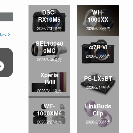
DSC-
WH-
RX10M5
1000XX
2026/7/31発売
2026/6/05発売
事へ
SEL10040
α7R VI
0MC
2026/6/05発売
2026/6/05発売
Xperia
PS-LX5BT
1VIII
2026/2/14発売
2026/6/11発売
WF-
LinkBuds
1000XM6
Clip
2026/2/27発売
2026/2/06発売