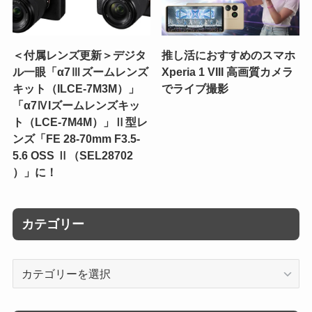
＜付属レンズ更新＞デジタ
推し活におすすめのスマホ
ル一眼「α7Ⅲズームレンズ
Xperia 1 VIII 高画質カメラ
キット（ILCE-7M3M）」
でライブ撮影
「α7ⅣIズームレンズキッ
ト（LCE-7M4M）」Ⅱ型レ
ンズ「FE 28-70mm F3.5-
5.6 OSS Ⅱ（SEL28702
）」に！
カテゴリー
カ
テ
ゴ