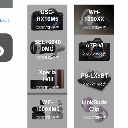
DSC-
WH-
RX10M5
1000XX
事へ
2026/7/31発売
2026/6/05発売
SEL10040
α7R VI
0MC
2026/6/05発売
2026/6/05発売
Xperia
PS-LX5BT
1VIII
2026/2/14発売
2026/6/11発売
WF-
LinkBuds
1000XM6
Clip
2026/2/27発売
2026/2/06発売