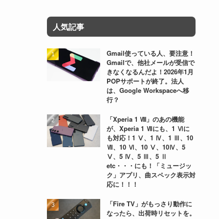
人気記事
Gmail使っている人、要注意！
Gmailで、他社メールが受信で
きなくなるんだよ！2026年1月
POPサポートが終了。法人
は、Google Workspaceへ移
行？
「Xperia 1 Ⅷ」のあの機能
が、Xperia 1 Ⅶにも、1 Ⅵに
も対応！1 Ⅴ、1 Ⅳ、1 Ⅲ、10
Ⅶ、10 Ⅵ、10 Ⅴ、10Ⅳ、5
Ⅴ、5 Ⅳ、5 Ⅲ、5 Ⅱ
etc・・・にも！「ミュージッ
ク」アプリ、曲スペック表示対
応に！！！
「Fire TV」がもっさり動作に
なったら、出荷時リセットを。