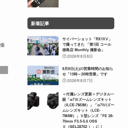
新着記事
サイバーショット「RX10Ⅴ」
傷
で撮ってきた 「第1回 コール
徳島店 Monthly 撮影会」
2026年8月8日
8月8日(土)の営業時間のお知ら
せ「13時～20時営業」です
2026年8月7日
＜付属レンズ更新＞デジタル一
眼「α7Ⅲズームレンズキット
（ILCE-7M3M）」「α7ⅣIズー
ムレンズキット（LCE-
7M4M）」Ⅱ型レンズ「FE 28-
70mm F3.5-5.6 OSS
Ⅱ（SEL28702 ）」に！