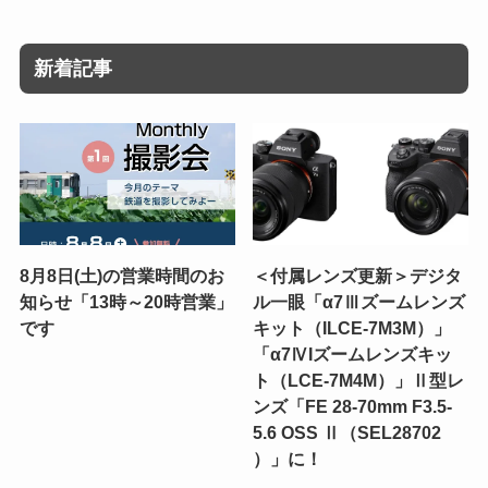
新着記事
8月8日(土)の営業時間のお
＜付属レンズ更新＞デジタ
知らせ「13時～20時営業」
ル一眼「α7Ⅲズームレンズ
です
キット（ILCE-7M3M）」
「α7ⅣIズームレンズキッ
ト（LCE-7M4M）」Ⅱ型レ
ンズ「FE 28-70mm F3.5-
5.6 OSS Ⅱ（SEL28702
）」に！