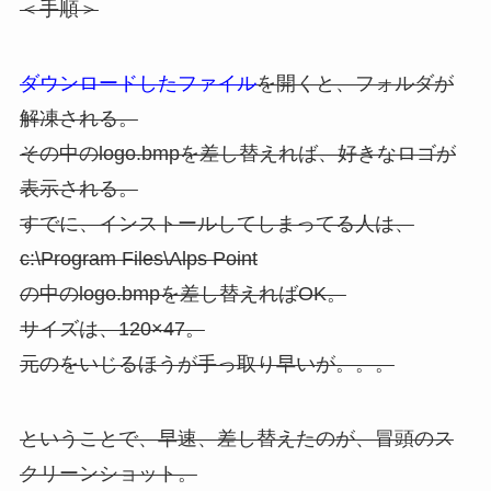
＜手順＞
ダウンロードしたファイル
を開くと、フォルダが
解凍される。
その中のlogo.bmpを差し替えれば、好きなロゴが
表示される。
すでに、インストールしてしまってる人は、
c:\Program Files\Alps Point
の中のlogo.bmpを差し替えればOK。
サイズは、120×47。
元のをいじるほうが手っ取り早いが。。。
ということで、早速、差し替えたのが、冒頭のス
クリーンショット。