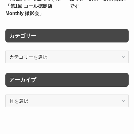
「第1回 コール徳島店
です
Monthly 撮影会」
カテゴリー
カ
テ
ゴ
リ
アーカイブ
ー
ア
ー
カ
イ
ブ