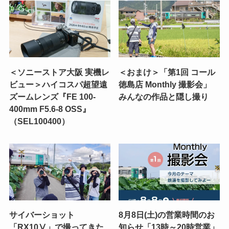
＜ソニーストア大阪 実機レ
＜おまけ＞「第1回 コール
ビュー＞ハイコスパ超望遠
徳島店 Monthly 撮影会」
ズームレンズ『FE 100-
みんなの作品と隠し撮り
400mm F5.6-8 OSS』
（SEL100400）
サイバーショット
8月8日(土)の営業時間のお
「RX10Ⅴ」で撮ってきた
知らせ「13時～20時営業」