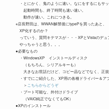
・とにかく、鬼のように速い。なにをするにもサッ
起動時間も、終了時間も速い速い。
動作が速い。これにつきる。
※店長野田は、WWAN解禁後にtypePを買ったあと、
XP化するのか？
っていう、質問キテマスが・・・XPとVistaのデ
やっちゃうと思う。。。
●必要なもの
・WindowsXP インストールディスク
（もちろん、シリアルキーも）
大きなお世話だけど、コピー品などでなく、正規
・すでにご紹介した、XP用の各種ドライバー＆ア
＞
こちらからどうぞ
・ブート可能な、外付けドライブ
（VAIO純正でなくてもOK）
●XPのインストール