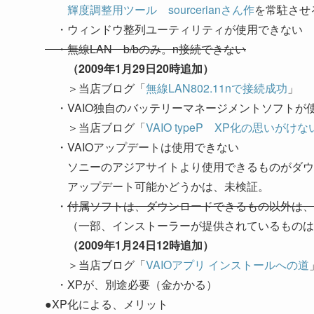
輝度調整用ツール sourcerianさん作
を常駐させ
・ウィンドウ整列ユーティリティが使用できない
・無線LAN b/bのみ。n接続できない
（2009年1月29日20時追加）
＞当店ブログ「
無線LAN802.11nで接続成功
」
・VAIO独自のバッテリーマネージメントソフトが
＞当店ブログ「
VAIO typeP XP化の思いがけ
・VAIOアップデートは使用できない
ソニーのアジアサイトより使用できるものがダウ
アップデート可能かどうかは、未検証。
・
付属ソフトは、ダウンロードできるもの以外は、
（一部、インストーラーが提供されているものはの
（2009年1月24日12時追加）
＞当店ブログ「
VAIOアプリ インストールへの道
・XPが、別途必要（金かかる）
●XP化による、メリット