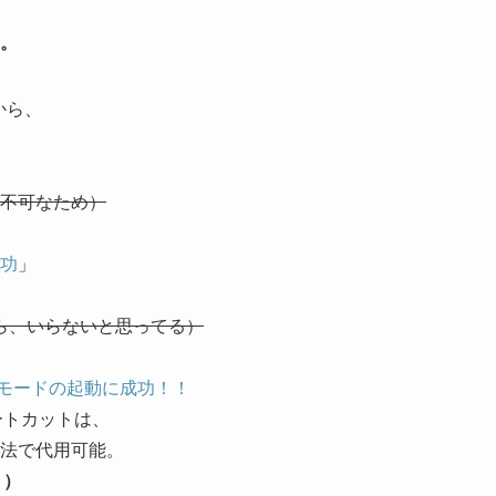
。
から、
不可なため）
功
」
から、いらないと思ってる）
タントモードの起動に成功！！
ートカットは、
法で代用可能。
！）