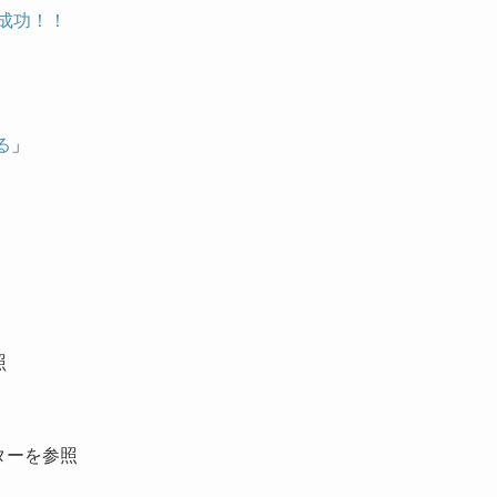
に成功！！
る
」
照
ターを参照