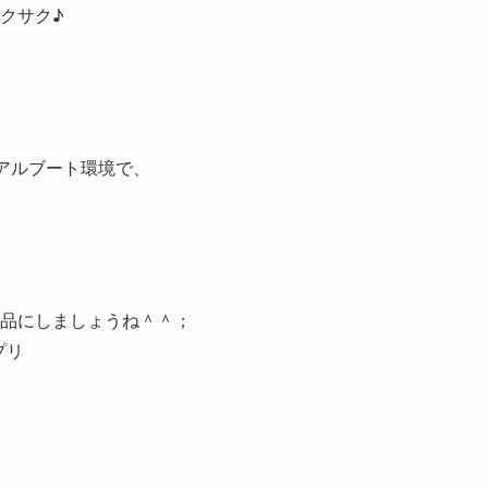
クサク♪
ュアルブート環境で、
品にしましょうね＾＾；
プリ