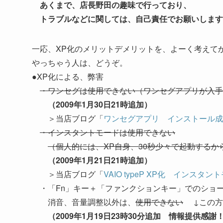
あくまで、店長野田の趣味で行っており、
トラブルなどに関しては、自己責任でお願いします
一応、XP化のメリットデメリットを、よーく考えて
やっちゃう人は、どうぞ。
●XP化による、弊害
・ワンセグは使用できない（ワンセグアプリが入手
（2009年1月30日21時追加）
＞当店ブログ「
ワンセグアプリ インストール成
・インスタントモードは使用できない
（個人的には、XP自身、30秒少々で起動する
（2009年1月21日21時追加）
＞当店ブログ「
VAIO typeP XP化 インス
・「Fn」キー＋「ファンクションキー」でのショ
消音、音量調整以外は、
使用できない
↓この方
（2009年1月19日23時30分追加 情報提供感謝