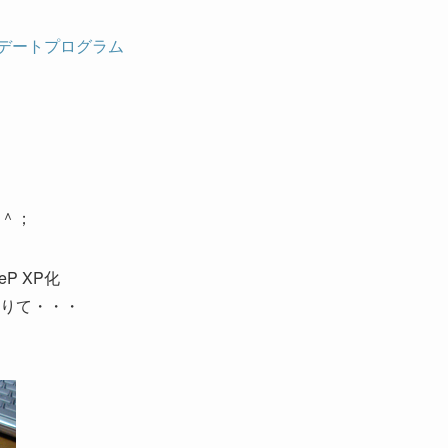
1」アップデートプログラム
＾；
P XP化
りて・・・