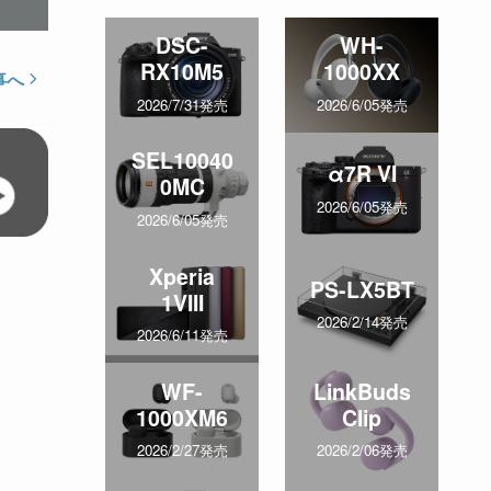
DSC-
WH-
RX10M5
1000XX
事へ
2026/7/31発売
2026/6/05発売
SEL10040
α7R VI
0MC
2026/6/05発売
2026/6/05発売
Xperia
PS-LX5BT
1VIII
2026/2/14発売
2026/6/11発売
WF-
LinkBuds
1000XM6
Clip
2026/2/27発売
2026/2/06発売