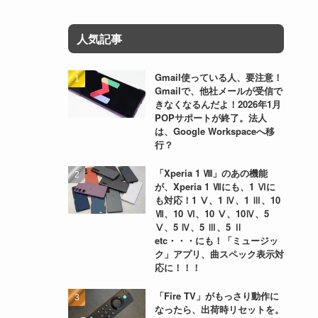
人気記事
Gmail使っている人、要注意！
Gmailで、他社メールが受信で
きなくなるんだよ！2026年1月
POPサポートが終了。法人
は、Google Workspaceへ移
行？
「Xperia 1 Ⅷ」のあの機能
が、Xperia 1 Ⅶにも、1 Ⅵに
も対応！1 Ⅴ、1 Ⅳ、1 Ⅲ、10
Ⅶ、10 Ⅵ、10 Ⅴ、10Ⅳ、5
Ⅴ、5 Ⅳ、5 Ⅲ、5 Ⅱ
etc・・・にも！「ミュージッ
ク」アプリ、曲スペック表示対
応に！！！
「Fire TV」がもっさり動作に
なったら、出荷時リセットを。