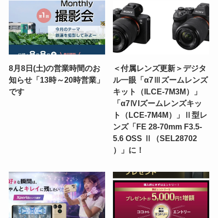
8月8日(土)の営業時間のお
＜付属レンズ更新＞デジタ
知らせ「13時～20時営業」
ル一眼「α7Ⅲズームレンズ
です
キット（ILCE-7M3M）」
「α7ⅣIズームレンズキッ
ト（LCE-7M4M）」Ⅱ型レ
ンズ「FE 28-70mm F3.5-
5.6 OSS Ⅱ（SEL28702
）」に！