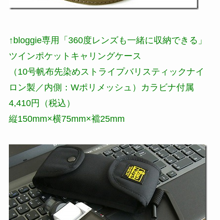
↑bloggie専用「360度レンズも一緒に収納できる」
ツインポケットキャリングケース
（10号帆布先染めストライプバリスティックナイ
ロン製／内側：Wポリメッシュ）カラビナ付属
4,410円（税込）
縦150mm×横75mm×襠25mm